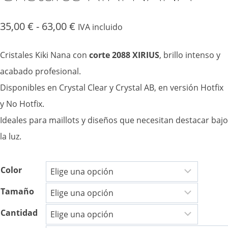
Rango
35,00
€
-
63,00
€
IVA incluido
de
Cristales Kiki Nana con
corte 2088 XIRIUS
, brillo intenso y
precios:
acabado profesional.
desde
Disponibles en Crystal Clear y Crystal AB, en versión Hotfix
y No Hotfix.
35,00 €
Ideales para maillots y diseños que necesitan destacar bajo
hasta
la luz.
63,00 €
Color
Tamaño
Cantidad