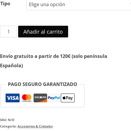
Tipo
Cristales
Añadir al carrito
KIKI
NANA
Envío gratuito a partir de 120€ (solo península
cantidad
Española)
PAGO SEGURO GARANTIZADO
SKU:
N/D
Categoría:
Accesorios & Cristales