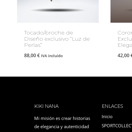
Tocado/broche de
Coro
Diseño exclusivo “Luz de
Exclu
Perlas”
Elega
88,00
€
42,00
IVA incluido
KIKI NANA
ENLACES
Inicio
Mi misión es crear historias
SPORTCOLLEC
de elegancia y autenticidad