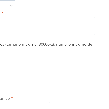
n
*
nes (tamaño máximo: 30000kB, número máximo de
rónico
*