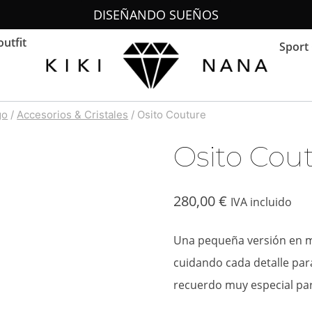
DISEÑANDO SUEÑOS
outfit
Sport 
go
/
Accesorios & Cristales
/
Osito Couture
Osito Cou
280,00
€
IVA incluido
Una pequeña versión en mi
cuidando cada detalle para
recuerdo muy especial par