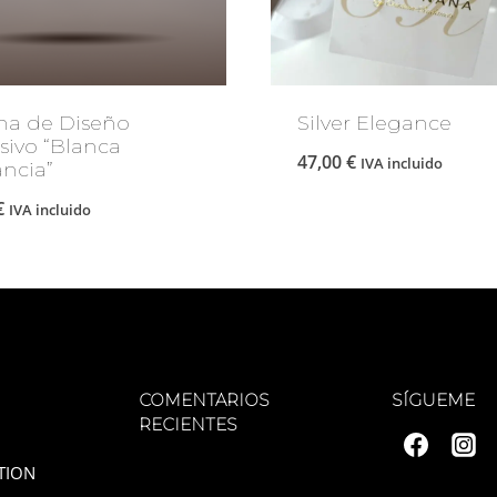
na de Diseño
Silver Elegance
sivo “Blanca
47,00
€
IVA incluido
ncia”
€
IVA incluido
COMENTARIOS
SÍGUEME
RECIENTES
TION