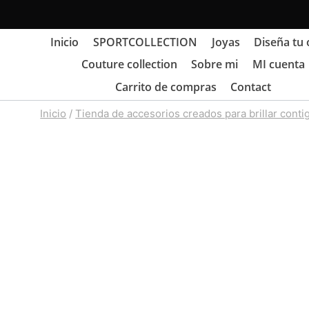
Saltar
al
Inicio
SPORTCOLLECTION
Joyas
Diseña tu 
contenido
Couture collection
Sobre mi
MI cuenta
Carrito de compras
Contact
Inicio
/
Tienda de accesorios creados para brillar conti