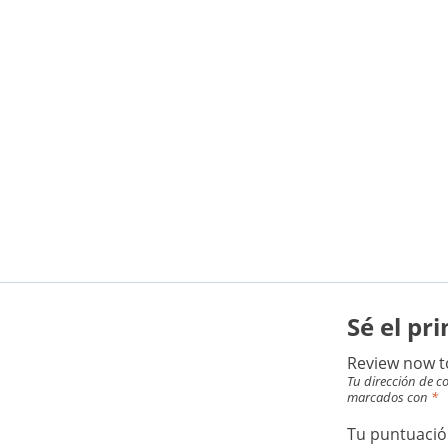
Sé el pr
Review now t
Tu dirección de co
marcados con
*
Tu puntuaci